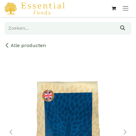
Overslaan naar inhoud
Alle producten