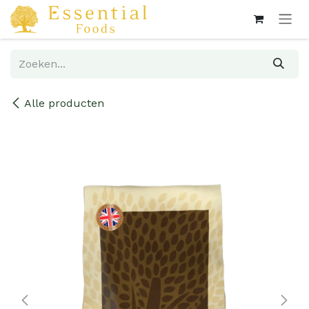
Overslaan naar inhoud
Alle producten