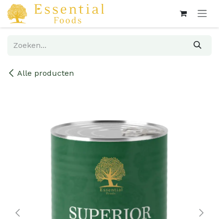
Overslaan naar inhoud
Alle producten