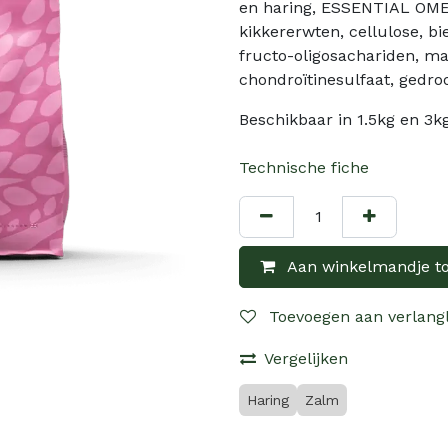
en haring, ESSENTIAL OMEG
kikkererwten, cellulose, bi
fructo-oligosachariden, m
chondroïtinesulfaat, gedro
Beschikbaar in 1.5kg en 3kg
Technische fiche
Aan winkelmandje t
Toevoegen aan verlangl
Vergelijken
Haring
Zalm