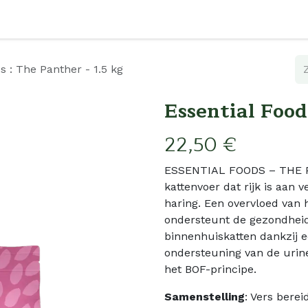
Shop
Over Ons
Verkooppunten
Verdeler Worden
s : The Panther - 1.5 kg
Essential Food
22,50
€
ESSENTIAL FOODS – THE PA
kattenvoer dat rijk is aan 
haring. Een overvloed van 
ondersteunt de gezondheid
binnenhuiskatten dankzij e
ondersteuning van de urin
het BOF-principe.
Samenstelling
: Vers bere