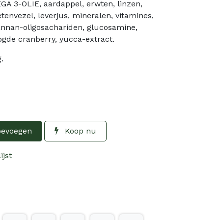
A 3-OLIE, aardappel, erwten, linzen,
etenvezel, leverjus, mineralen, vitamines,
annan-oligosachariden, glucosamine,
ogde cranberry, yucca-extract.
.
oevoegen
Koop nu
ijst