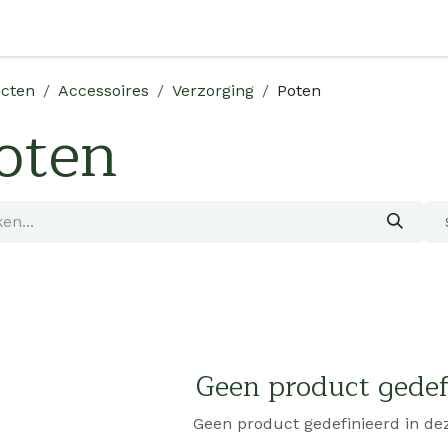
Shop
Over Ons
Verkooppunten
Verdeler Worden
cten
Accessoires
Verzorging
Poten
oten
Geen product gedef
Geen product gedefinieerd in dez