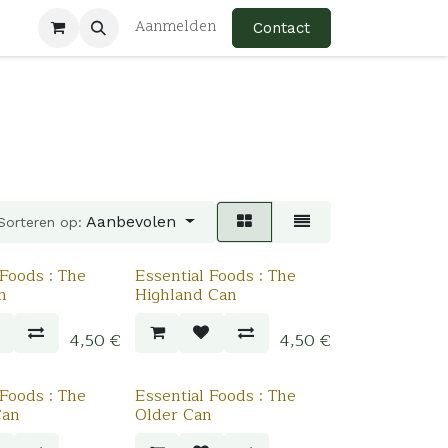
Aanmelden
Contact
Aanbevolen
Sorteren op:
 Foods : The
Essential Foods : The
n
Highland Can
4,50
€
4,50
€
 Foods : The
Essential Foods : The
Can
Older Can