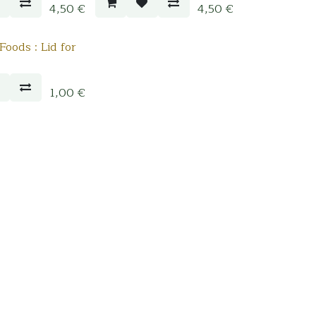
4,50
€
4,50
€
Foods : Lid for
1,00
€