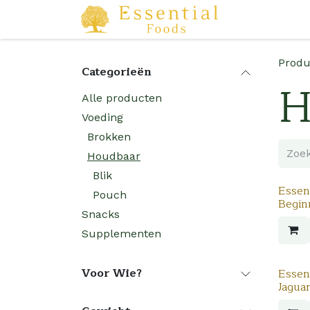
Overslaan naar inhoud
Startpagina
Produ
Categorieën
H
Alle producten
Voeding
Brokken
Houdbaar
Blik
Essent
Pouch
Begin
Snacks
Supplementen
Voor Wie?
Essent
Jagua