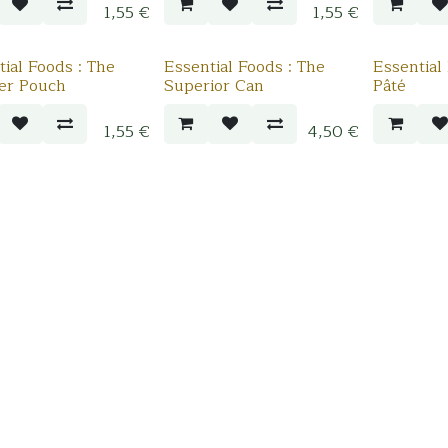
1,55
€
1,55
€
ial Foods : The
Essential Foods : The
Essential 
er Pouch
Superior Can
Pâté
1,55
€
4,50
€