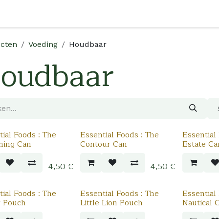
Shop
Over Ons
Verkooppunten
Verdeler Worden
cten
Voeding
Houdbaar
oudbaar
ial Foods : The
Essential Foods : The
Essential
ning Can
Contour Can
Estate Ca
4,50
€
4,50
€
ial Foods : The
Essential Foods : The
Essential
r Pouch
Little Lion Pouch
Nautical 